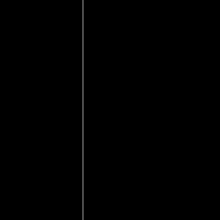
Inferno