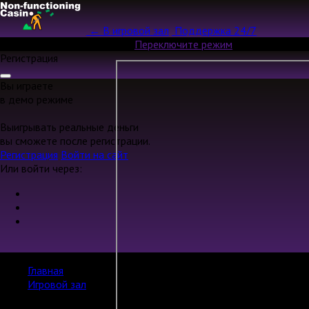
← В игровой зал
Поддержка 24/7
Вы играете в демо-режиме.
Переключите режим
и выигрывайте 
Регистрация
Вы играете
в демо режиме
Выигрывать реальные деньги
вы сможете после регистрации.
Регистрация
Войти на сайт
Или войти через:
Главная
Игровой зал
Inferno