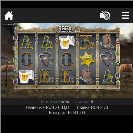
[object HTMLMetaElement]
пополнить счет