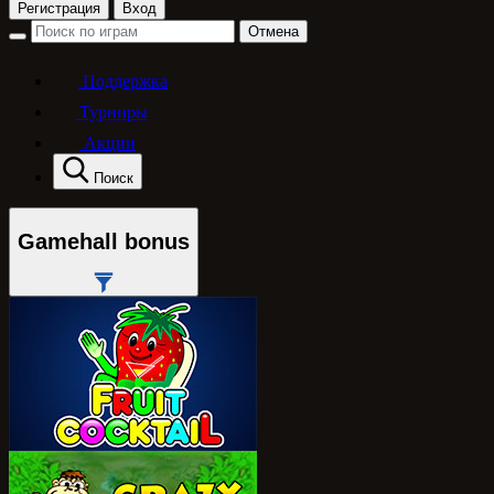
Регистрация
Вход
Отмена
Поддержка
Турниры
Акции
Поиск
Gamehall bonus